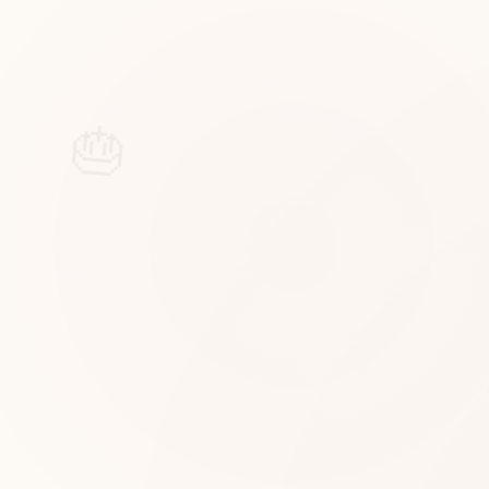
0212 234 0 999
info@happycookieday.com
Ana Say
🎂