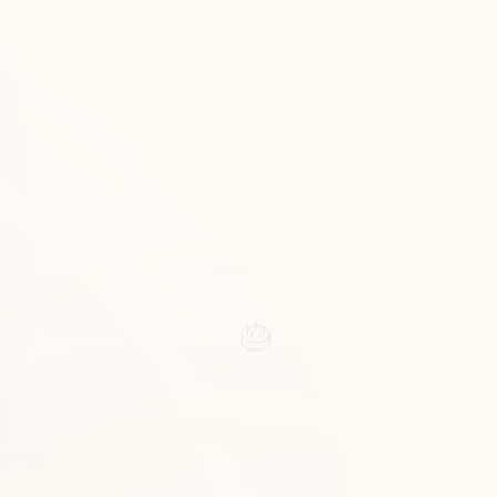
ng
Kurumsal
Özel Günler
Sipariş Ver
🎂