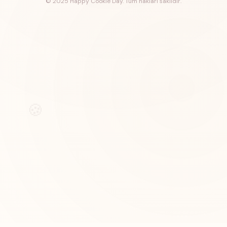
© 2025 Happy Cookie Day. Tüm hakları saklıdır.
🍪
Özel tasarım kurabiyeler, pastalar ve tatlılar
Hızlı Bağlantılar
Hakkımızda
Medyada Biz
İletişim
Shopier Mağaza