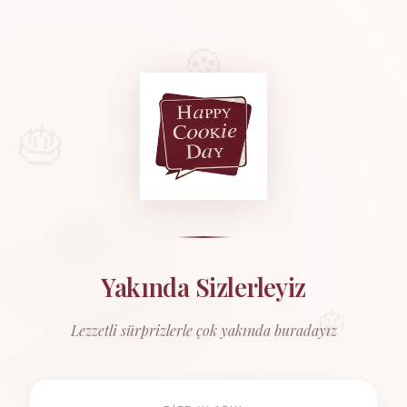
🍪
🎂
Ana Sayfa
›
Cookie
›
Soft Cookie
Soft Cookie
Yumuşacık cookie çeşitleri
Yakında Sizlerleyiz
🎂
Lezzetli sürprizlerle çok yakında buradayız