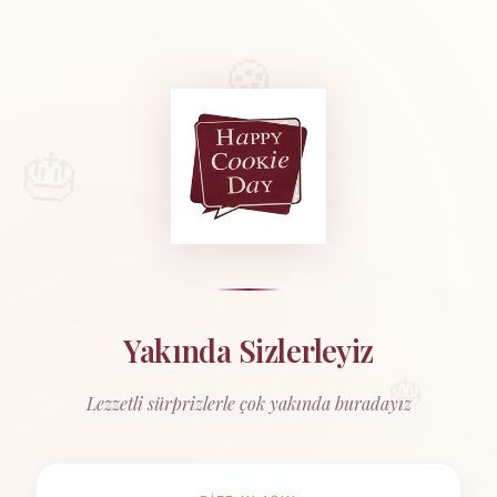
🍪
🎂
Ana Sayfa
›
Yılbaşı
›
Kurabiyeler
Kurabiyeler
Yakında Sizlerleyiz
🎂
Bu kategoride henüz ürün bulunmuyor.
Lezzetli sürprizlerle çok yakında buradayız
Yakında eklenecektir.