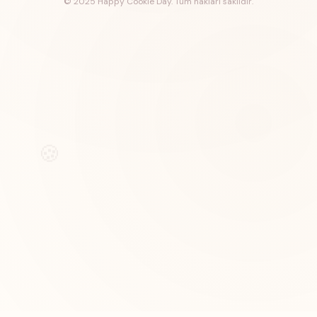
© 2025 Happy Cookie Day. Tüm hakları saklıdır.
🍪
Özel tasarım kurabiyeler, pastalar ve tatlılar
Hızlı Bağlantılar
Hakkımızda
Medyada Biz
İletişim
Shopier Mağaza